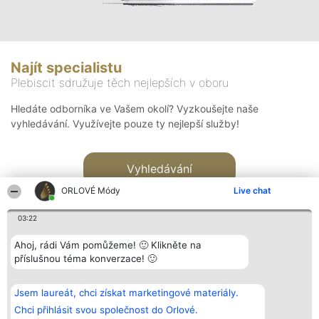
Najít specialistu
Plebiscit sdružuje těch nejlepších v oboru
Hledáte odborníka ve Vašem okolí? Vyzkoušejte naše
vyhledávání. Využívejte pouze ty nejlepší služby!
Vyhledávání
ORLOVÉ Módy
Live chat
03:22
Ahoj, rádi Vám pomůžeme! 🙂 Klikněte na
příslušnou téma konverzace! 🙂
Organizátor hlasování
Plebiscyt
Kontakt
Bright Side Solutions sp. z o.
Vítězové
Kontakt
Jsem laureát, chci získat marketingové materiály.
o. sp. k.
Seznam všech
ul. Ruska 22
laureátů
Chci přihlásit svou společnost do Orlové.
Wrocław 50-079
Zásady