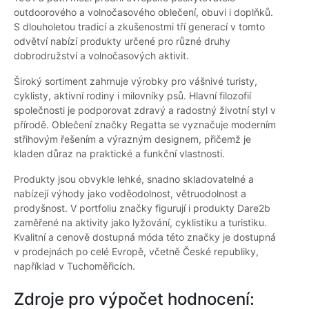
outdoorového a volnočasového oblečení, obuvi i doplňků.
S dlouholetou tradicí a zkušenostmi tří generací v tomto
odvětví nabízí produkty určené pro různé druhy
dobrodružství a volnočasových aktivit.
Široký sortiment zahrnuje výrobky pro vášnivé turisty,
cyklisty, aktivní rodiny i milovníky psů. Hlavní filozofií
společnosti je podporovat zdravý a radostný životní styl v
přírodě. Oblečení značky Regatta se vyznačuje moderním
střihovým řešením a výrazným designem, přičemž je
kladen důraz na praktické a funkční vlastnosti.
Produkty jsou obvykle lehké, snadno skladovatelné a
nabízejí výhody jako voděodolnost, větruodolnost a
prodyšnost. V portfoliu značky figurují i produkty Dare2b
zaměřené na aktivity jako lyžování, cyklistiku a turistiku.
Kvalitní a cenově dostupná móda této značky je dostupná
v prodejnách po celé Evropě, včetně České republiky,
například v Tuchoměřicích.
Zdroje pro výpočet hodnocení: