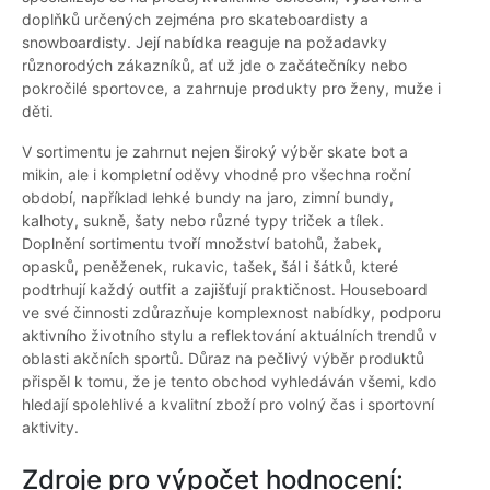
doplňků určených zejména pro skateboardisty a
snowboardisty. Její nabídka reaguje na požadavky
různorodých zákazníků, ať už jde o začátečníky nebo
pokročilé sportovce, a zahrnuje produkty pro ženy, muže i
děti.
V sortimentu je zahrnut nejen široký výběr skate bot a
mikin, ale i kompletní oděvy vhodné pro všechna roční
období, například lehké bundy na jaro, zimní bundy,
kalhoty, sukně, šaty nebo různé typy triček a tílek.
Doplnění sortimentu tvoří množství batohů, žabek,
opasků, peněženek, rukavic, tašek, šál i šátků, které
podtrhují každý outfit a zajišťují praktičnost. Houseboard
ve své činnosti zdůrazňuje komplexnost nabídky, podporu
aktivního životního stylu a reflektování aktuálních trendů v
oblasti akčních sportů. Důraz na pečlivý výběr produktů
přispěl k tomu, že je tento obchod vyhledáván všemi, kdo
hledají spolehlivé a kvalitní zboží pro volný čas i sportovní
aktivity.
Zdroje pro výpočet hodnocení: