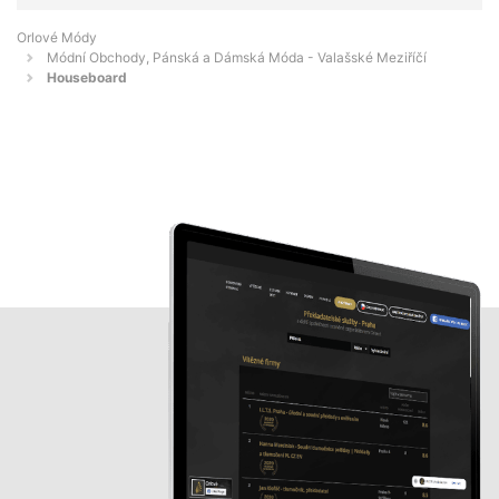
Orlové Módy
Módní Obchody, Pánská a Dámská Móda - Valašské Meziříčí
Houseboard