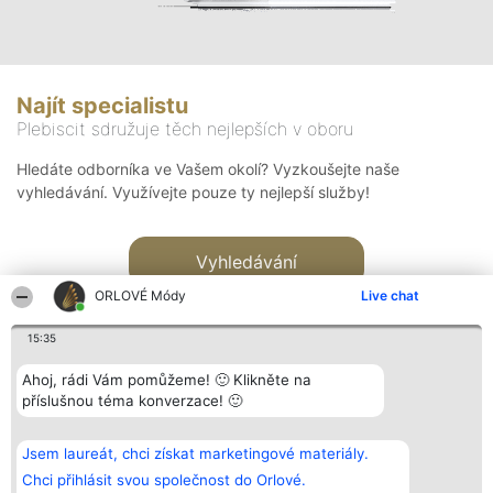
Najít specialistu
Plebiscit sdružuje těch nejlepších v oboru
Hledáte odborníka ve Vašem okolí? Vyzkoušejte naše
vyhledávání. Využívejte pouze ty nejlepší služby!
Vyhledávání
ORLOVÉ Módy
Live chat
15:35
Ahoj, rádi Vám pomůžeme! 🙂 Klikněte na
příslušnou téma konverzace! 🙂
Organizátor hlasování
Plebiscyt
Kontakt
Bright Side Solutions sp. z o.
Vítězové
Kontakt
Jsem laureát, chci získat marketingové materiály.
o. sp. k.
Seznam všech
ul. Ruska 22
laureátů
Chci přihlásit svou společnost do Orlové.
Wrocław 50-079
Zásady