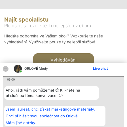
Najít specialistu
Plebiscit sdružuje těch nejlepších v oboru
Hledáte odborníka ve Vašem okolí? Vyzkoušejte naše
vyhledávání. Využívejte pouze ty nejlepší služby!
Vyhledávání
ORLOVÉ Módy
Live chat
06:00
Ahoj, rádi Vám pomůžeme! 🙂 Klikněte na
příslušnou téma konverzace! 🙂
Organizátor hlasování
Plebiscyt
Kontakt
Bright Side Solutions sp. z o.
Vítězové
Kontakt
Jsem laureát, chci získat marketingové materiály.
o. sp. k.
Seznam všech
ul. Ruska 22
laureátů
Chci přihlásit svou společnost do Orlové.
Wrocław 50-079
Zásady
Mám jiné otázky.
KRS 0000749100 | Regon
Pravidla
381313360 | NIP 8943132676
Zásady