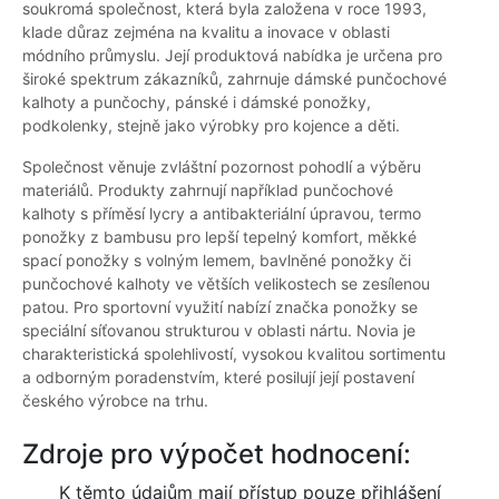
soukromá společnost, která byla založena v roce 1993,
klade důraz zejména na kvalitu a inovace v oblasti
módního průmyslu. Její produktová nabídka je určena pro
široké spektrum zákazníků, zahrnuje dámské punčochové
kalhoty a punčochy, pánské i dámské ponožky,
podkolenky, stejně jako výrobky pro kojence a děti.
Společnost věnuje zvláštní pozornost pohodlí a výběru
materiálů. Produkty zahrnují například punčochové
kalhoty s příměsí lycry a antibakteriální úpravou, termo
ponožky z bambusu pro lepší tepelný komfort, měkké
spací ponožky s volným lemem, bavlněné ponožky či
punčochové kalhoty ve větších velikostech se zesílenou
patou. Pro sportovní využití nabízí značka ponožky se
speciální síťovanou strukturou v oblasti nártu. Novia je
charakteristická spolehlivostí, vysokou kvalitou sortimentu
a odborným poradenstvím, které posilují její postavení
českého výrobce na trhu.
Zdroje pro výpočet hodnocení:
K těmto údajům mají přístup pouze přihlášení