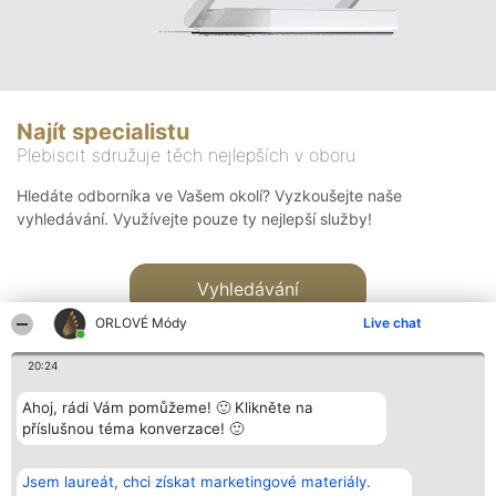
Najít specialistu
Plebiscit sdružuje těch nejlepších v oboru
Hledáte odborníka ve Vašem okolí? Vyzkoušejte naše
vyhledávání. Využívejte pouze ty nejlepší služby!
Vyhledávání
ORLOVÉ Módy
Live chat
20:24
Ahoj, rádi Vám pomůžeme! 🙂 Klikněte na
příslušnou téma konverzace! 🙂
Organizátor hlasování
Plebiscyt
Kontakt
Bright Side Solutions sp. z o.
Vítězové
Kontakt
Jsem laureát, chci získat marketingové materiály.
o. sp. k.
Seznam všech