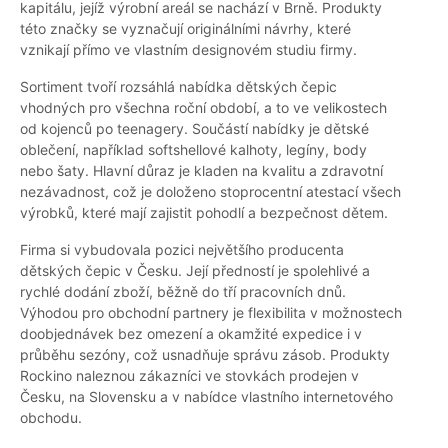
kapitálu, jejíž výrobní areál se nachází v Brně. Produkty
této značky se vyznačují originálními návrhy, které
vznikají přímo ve vlastním designovém studiu firmy.
Sortiment tvoří rozsáhlá nabídka dětských čepic
vhodných pro všechna roční období, a to ve velikostech
od kojenců po teenagery. Součástí nabídky je dětské
oblečení, například softshellové kalhoty, legíny, body
nebo šaty. Hlavní důraz je kladen na kvalitu a zdravotní
nezávadnost, což je doloženo stoprocentní atestací všech
výrobků, které mají zajistit pohodlí a bezpečnost dětem.
Firma si vybudovala pozici největšího producenta
dětských čepic v Česku. Její předností je spolehlivé a
rychlé dodání zboží, běžně do tří pracovních dnů.
Výhodou pro obchodní partnery je flexibilita v možnostech
doobjednávek bez omezení a okamžité expedice i v
průběhu sezóny, což usnadňuje správu zásob. Produkty
Rockino naleznou zákazníci ve stovkách prodejen v
Česku, na Slovensku a v nabídce vlastního internetového
obchodu.