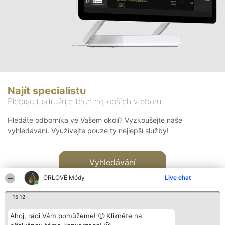
Najít specialistu
Plebiscit sdružuje těch nejlepších v oboru
Hledáte odborníka ve Vašem okolí? Vyzkoušejte naše
vyhledávání. Využívejte pouze ty nejlepší služby!
Vyhledávání
ORLOVÉ Módy
Live chat
15:12
Ahoj, rádi Vám pomůžeme! 🙂 Klikněte na