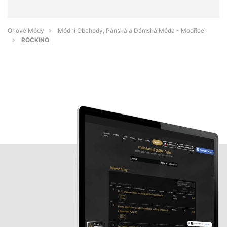
Orlové Módy
Módní Obchody, Pánská a Dámská Móda - Modřice
ROCKINO