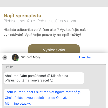
Najít specialistu
Plebiscit sdružuje těch nejlepších v oboru
Hledáte odborníka ve Vašem okolí? Vyzkoušejte naše
vyhledávání. Využívejte pouze ty nejlepší služby!
Vyhledávání
ORLOVÉ Módy
Live chat
07:30
Ahoj, rádi Vám pomůžeme! 🙂 Klikněte na
příslušnou téma konverzace! 🙂
Organizátor hlasování
Plebiscyt
Kontakt
Bright Side Solutions sp. z o.
Vítězové
Kontakt
Jsem laureát, chci získat marketingové materiály.
o. sp. k.
Seznam všech
ul. Ruska 22
laureátů
Chci přihlásit svou společnost do Orlové.
Wrocław 50-079
Zásady
Mám jiné otázky.
KRS 0000749100 | Regon
Pravidla
381313360 | NIP 8943132676
Zásady