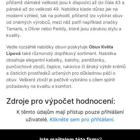
přičemž dámské velikosti jsou k dispozici až do čísla 43 a
pánské až do velikosti 49. Nabídka klade důraz jak na
moderní vzhled, tak na pohodlí, přičemž lze vybírat obuv
od známých výrobců, mezi něž patří například značky
Tamaris, s.Oliver nebo Peddy, které jsou zárukou stylu a
kvality.
Vedle rozsáhlé nabídky obuvi poskytuje
Obuv Květa
Lípová
také různorodý doplňkový sortiment. Nabídka
obsahuje elegantní kabelky, batohy, peněženky,
punčochové zboží, čepice, rukavice či široký výběr krémů
a čisticích prostředků určených pro důkladnou péči o
obuv. Veškeré zboží je pečlivě vybíráno s cílem splnit
požadavky na kvalitu a komfort.
Zdroje pro výpočet hodnocení:
K těmto údajům mají přístup pouze přihlášení
uživatelé.
Klikněte sem pro přihlášení.
Jste majitelem této firmy
?