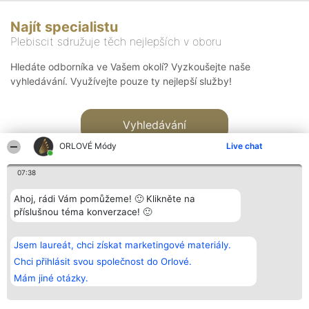
Najít specialistu
Plebiscit sdružuje těch nejlepších v oboru
Hledáte odborníka ve Vašem okolí? Vyzkoušejte naše
vyhledávání. Využívejte pouze ty nejlepší služby!
Vyhledávání
ORLOVÉ Módy
Live chat
07:38
Ahoj, rádi Vám pomůžeme! 🙂 Klikněte na
příslušnou téma konverzace! 🙂
Organizátor hlasování
Plebiscyt
Kontakt
Bright Side Solutions sp. z o.
Vítězové
Kontakt
Jsem laureát, chci získat marketingové materiály.
o. sp. k.
Seznam všech
ul. Ruska 22
laureátů
Chci přihlásit svou společnost do Orlové.
Wrocław 50-079
Zásady
Mám jiné otázky.
KRS 0000749100 | Regon
Pravidla
381313360 | NIP 8943132676
Zásady
ochrany
osobních údajů