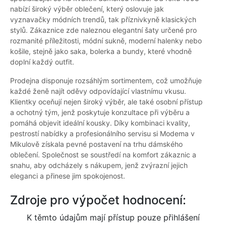
nabízí široký výběr oblečení, který oslovuje jak
vyznavačky módních trendů, tak příznivkyně klasických
stylů. Zákaznice zde naleznou elegantní šaty určené pro
rozmanité příležitosti, módní sukně, moderní halenky nebo
košile, stejně jako saka, bolerka a bundy, které vhodně
doplní každý outfit.
Prodejna disponuje rozsáhlým sortimentem, což umožňuje
každé ženě najít oděvy odpovídající vlastnímu vkusu.
Klientky oceňují nejen široký výběr, ale také osobní přístup
a ochotný tým, jenž poskytuje konzultace při výběru a
pomáhá objevit ideální kousky. Díky kombinaci kvality,
pestrostí nabídky a profesionálního servisu si Modema v
Mikulově získala pevné postavení na trhu dámského
oblečení. Společnost se soustředí na komfort zákaznic a
snahu, aby odcházely s nákupem, jenž zvýrazní jejich
eleganci a přinese jim spokojenost.
Zdroje pro výpočet hodnocení:
K těmto údajům mají přístup pouze přihlášení