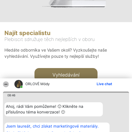
Najít specialistu
Plebiscit sdružuje těch nejlepších v oboru
Hledáte odborníka ve Vašem okolí? Vyzkoušejte naše
vyhledávání. Využívejte pouze ty nejlepší služby!
Vyhledávání
ORLOVÉ Módy
Live chat
08:46
Ahoj, rádi Vám pomůžeme! 🙂 Klikněte na
příslušnou téma konverzace! 🙂
Organizátor hlasování
Plebiscyt
Kontakt
Bright Side Solutions sp. z o.
Vítězové
Kontakt
Jsem laureát, chci získat marketingové materiály.
o. sp. k.
Seznam všech
ul. Ruska 22
laureátů