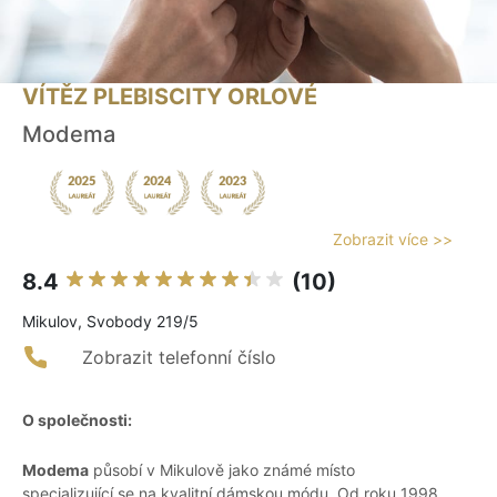
VÍTĚZ PLEBISCITY ORLOVÉ
Modema
Zobrazit více >>
8.4
(10)
Mikulov, Svobody 219/5
Zobrazit telefonní číslo
O společnosti:
Modema
působí v Mikulově jako známé místo
specializující se na kvalitní dámskou módu. Od roku 1998