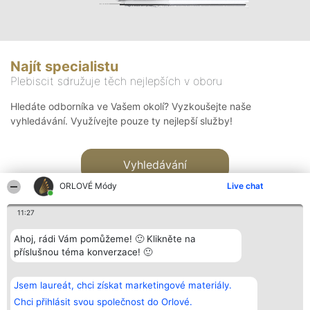
Najít specialistu
Plebiscit sdružuje těch nejlepších v oboru
Hledáte odborníka ve Vašem okolí? Vyzkoušejte naše
vyhledávání. Využívejte pouze ty nejlepší služby!
Vyhledávání
ORLOVÉ Módy
Live chat
11:27
Ahoj, rádi Vám pomůžeme! 🙂 Klikněte na
příslušnou téma konverzace! 🙂
Organizátor hlasování
Plebiscyt
Kontakt
Bright Side Solutions sp. z o.
Vítězové
Kontakt
Jsem laureát, chci získat marketingové materiály.
o. sp. k.
Seznam všech
ul. Ruska 22
laureátů
Chci přihlásit svou společnost do Orlové.
Wrocław 50-079
Zásady