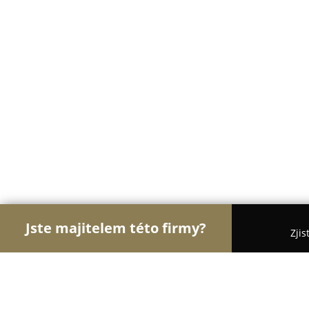
Jste majitelem této firmy?
Zjis
Orlové Módy
Módní Obchody, Pánská a Dámská 