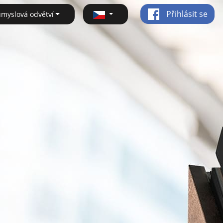
Přihlásit se
ůmyslová odvětví