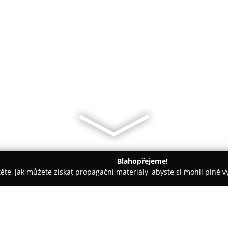
Blahopřejeme!
těte, jak můžete získat propagační materiály, abyste si mohli plně 
Móda - Plzeň
Obchodní centrum Plzeň Plaza