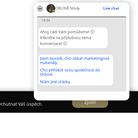
ORLOVÉ Módy
Live chat
14:34
Ahoj, rádi Vám pomůžeme! 🙂
Klikněte na příslušnou téma
konverzace! 🙂
Jsem laureát, chci získat marketingové
materiály.
Chci přihlásit svou společnost do
Orlové.
Mám jiné otázky.
Zjistit
vychutnat Váš úspěch.