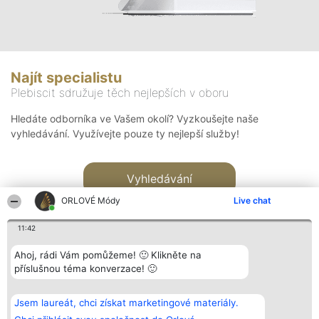
Najít specialistu
Plebiscit sdružuje těch nejlepších v oboru
Hledáte odborníka ve Vašem okolí? Vyzkoušejte naše
vyhledávání. Využívejte pouze ty nejlepší služby!
Vyhledávání
ORLOVÉ Módy
Live chat
11:42
Ahoj, rádi Vám pomůžeme! 🙂 Klikněte na
příslušnou téma konverzace! 🙂
Organizátor hlasování
Plebiscyt
Kontakt
Bright Side Solutions sp. z o.
Vítězové
Kontakt
Jsem laureát, chci získat marketingové materiály.
o. sp. k.
Seznam všech
ul. Ruska 22
laureátů