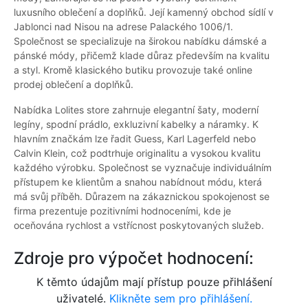
luxusního oblečení a doplňků. Její kamenný obchod sídlí v
Jablonci nad Nisou na adrese Palackého 1006/1.
Společnost se specializuje na širokou nabídku dámské a
pánské módy, přičemž klade důraz především na kvalitu
a styl. Kromě klasického butiku provozuje také online
prodej oblečení a doplňků.
Nabídka Lolites store zahrnuje elegantní šaty, moderní
legíny, spodní prádlo, exkluzivní kabelky a náramky. K
hlavním značkám lze řadit Guess, Karl Lagerfeld nebo
Calvin Klein, což podtrhuje originalitu a vysokou kvalitu
každého výrobku. Společnost se vyznačuje individuálním
přístupem ke klientům a snahou nabídnout módu, která
má svůj příběh. Důrazem na zákaznickou spokojenost se
firma prezentuje pozitivními hodnoceními, kde je
oceňována rychlost a vstřícnost poskytovaných služeb.
Zdroje pro výpočet hodnocení:
K těmto údajům mají přístup pouze přihlášení
uživatelé.
Klikněte sem pro přihlášení.