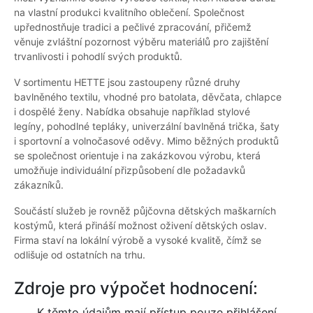
na vlastní produkci kvalitního oblečení. Společnost
upřednostňuje tradici a pečlivé zpracování, přičemž
věnuje zvláštní pozornost výběru materiálů pro zajištění
trvanlivosti i pohodlí svých produktů.
V sortimentu HETTE jsou zastoupeny různé druhy
bavlněného textilu, vhodné pro batolata, děvčata, chlapce
i dospělé ženy. Nabídka obsahuje například stylové
legíny, pohodlné tepláky, univerzální bavlněná trička, šaty
i sportovní a volnočasové oděvy. Mimo běžných produktů
se společnost orientuje i na zakázkovou výrobu, která
umožňuje individuální přizpůsobení dle požadavků
zákazníků.
Součástí služeb je rovněž půjčovna dětských maškarních
kostýmů, která přináší možnost oživení dětských oslav.
Firma staví na lokální výrobě a vysoké kvalitě, čímž se
odlišuje od ostatních na trhu.
Zdroje pro výpočet hodnocení:
K těmto údajům mají přístup pouze přihlášení