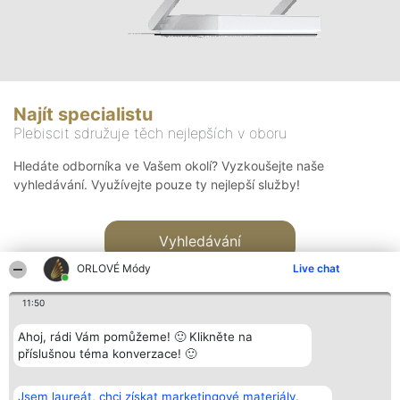
Najít specialistu
Plebiscit sdružuje těch nejlepších v oboru
Hledáte odborníka ve Vašem okolí? Vyzkoušejte naše
vyhledávání. Využívejte pouze ty nejlepší služby!
Vyhledávání
ORLOVÉ Módy
Live chat
11:50
Ahoj, rádi Vám pomůžeme! 🙂 Klikněte na
příslušnou téma konverzace! 🙂
Organizátor hlasování
Plebiscyt
Kontakt
Bright Side Solutions sp. z o.
Vítězové
Kontakt
Jsem laureát, chci získat marketingové materiály.
o. sp. k.
Seznam všech