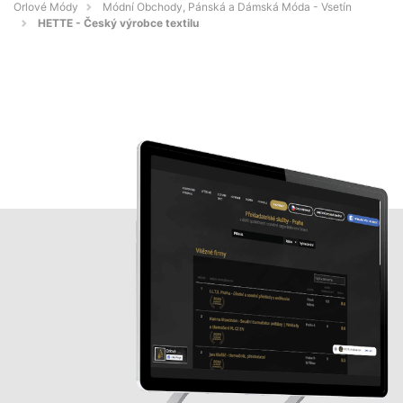
Orlové Módy
Módní Obchody, Pánská a Dámská Móda - Vsetín
HETTE - Český výrobce textilu