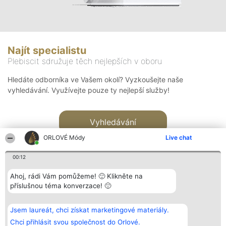
Najít specialistu
Plebiscit sdružuje těch nejlepších v oboru
Hledáte odborníka ve Vašem okolí? Vyzkoušejte naše
vyhledávání. Využívejte pouze ty nejlepší služby!
Vyhledávání
ORLOVÉ Módy
Live chat
00:12
Ahoj, rádi Vám pomůžeme! 🙂 Klikněte na
příslušnou téma konverzace! 🙂
Organizátor hlasování
Plebiscyt
Kontakt
Bright Side Solutions sp. z o.
Vítězové
Kontakt
Jsem laureát, chci získat marketingové materiály.
o. sp. k.
Seznam všech
ul. Ruska 22
laureátů
Chci přihlásit svou společnost do Orlové.