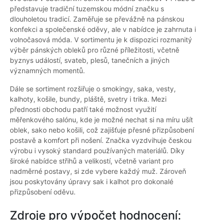
představuje tradiční tuzemskou módní značku s
dlouholetou tradicí. Zaměřuje se převážně na pánskou
konfekci a společenské oděvy, ale v nabídce je zahrnuta i
volnočasová móda. V sortimentu je k dispozici rozmanitý
výběr pánských obleků pro různé příležitosti, včetně
byznys událostí, svateb, plesů, tanečních a jiných
významných momentů.
Dále se sortiment rozšiřuje o smokingy, saka, vesty,
kalhoty, košile, bundy, pláště, svetry i trika. Mezi
přednosti obchodu patří také možnost využití
měřenkového salónu, kde je možné nechat si na míru ušít
oblek, sako nebo košili, což zajišťuje přesné přizpůsobení
postavě a komfort při nošení. Značka vyzdvihuje českou
výrobu i vysoký standard používaných materiálů. Díky
široké nabídce střihů a velikostí, včetně variant pro
nadměrné postavy, si zde vybere každý muž. Zároveň
jsou poskytovány úpravy sak i kalhot pro dokonalé
přizpůsobení oděvu.
Zdroje pro výpočet hodnocení: