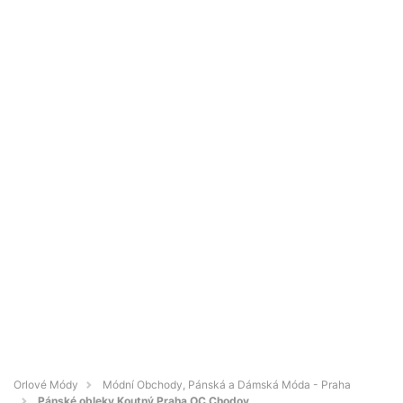
Orlové Módy
Módní Obchody, Pánská a Dámská Móda - Praha
Pánské obleky Koutný Praha OC Chodov