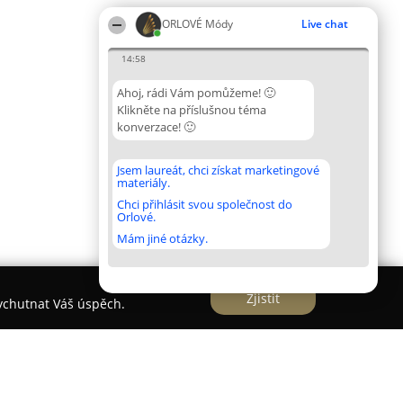
ORLOVÉ Módy
Live chat
14:58
Ahoj, rádi Vám pomůžeme! 🙂
Klikněte na příslušnou téma
konverzace! 🙂
Jsem laureát, chci získat marketingové
materiály.
Chci přihlásit svou společnost do
Orlové.
Mám jiné otázky.
Zjistit
vychutnat Váš úspěch.