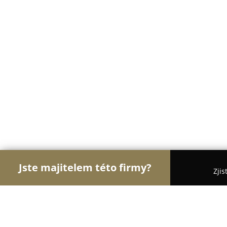
Jste majitelem této firmy?
Zjis
Orlové Módy
Módní Obchody, Pánská a Dámská 