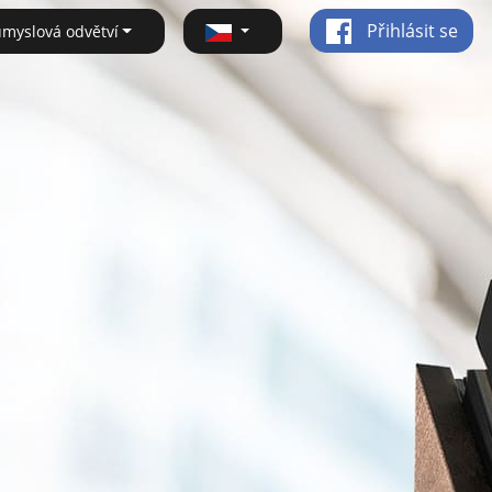
Přihlásit se
ůmyslová odvětví