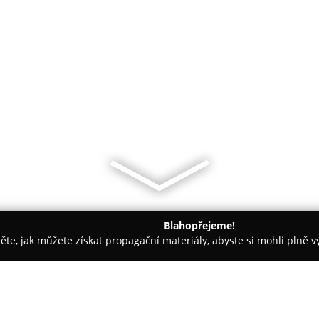
Blahopřejeme!
těte, jak můžete získat propagační materiály, abyste si mohli plně 
Móda - Jablonec nad Nisou
Kožešnictví Velová