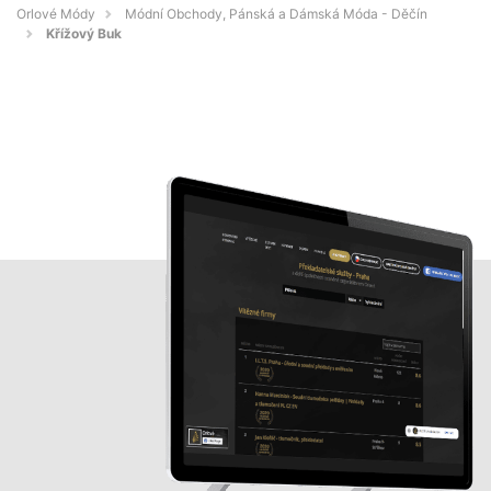
Orlové Módy
Módní Obchody, Pánská a Dámská Móda - Děčín
Křížový Buk