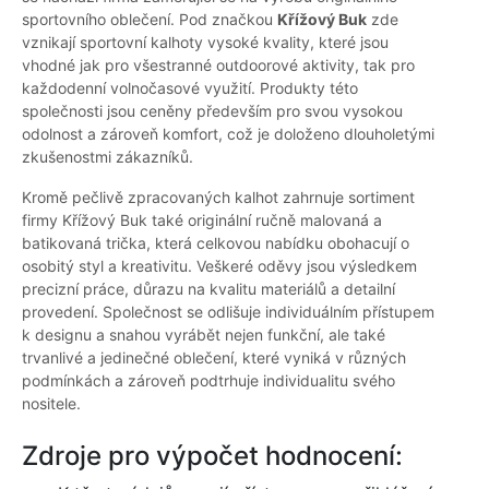
sportovního oblečení. Pod značkou
Křížový Buk
zde
vznikají sportovní kalhoty vysoké kvality, které jsou
vhodné jak pro všestranné outdoorové aktivity, tak pro
každodenní volnočasové využití. Produkty této
společnosti jsou ceněny především pro svou vysokou
odolnost a zároveň komfort, což je doloženo dlouholetými
zkušenostmi zákazníků.
Kromě pečlivě zpracovaných kalhot zahrnuje sortiment
firmy Křížový Buk také originální ručně malovaná a
batikovaná trička, která celkovou nabídku obohacují o
osobitý styl a kreativitu. Veškeré oděvy jsou výsledkem
precizní práce, důrazu na kvalitu materiálů a detailní
provedení. Společnost se odlišuje individuálním přístupem
k designu a snahou vyrábět nejen funkční, ale také
trvanlivé a jedinečné oblečení, které vyniká v různých
podmínkách a zároveň podtrhuje individualitu svého
nositele.
Zdroje pro výpočet hodnocení: