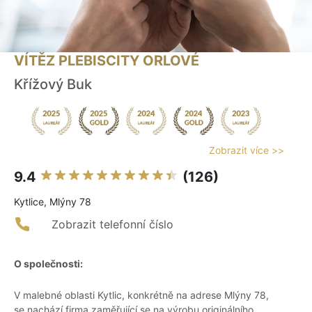
VÍTĚZ PLEBISCITY ORLOVÉ
Křížový Buk
Zobrazit více >>
9.4
(126)
Kytlice, Mlýny 78
Zobrazit telefonní číslo
O společnosti:
V malebné oblasti Kytlic, konkrétně na adrese Mlýny 78,
se nachází firma zaměřující se na výrobu originálního