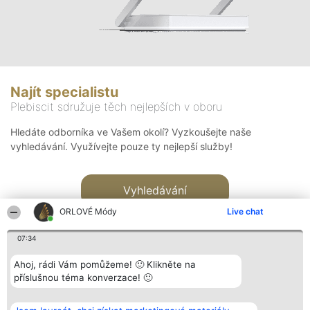
Najít specialistu
Plebiscit sdružuje těch nejlepších v oboru
Hledáte odborníka ve Vašem okolí? Vyzkoušejte naše
vyhledávání. Využívejte pouze ty nejlepší služby!
Vyhledávání
ORLOVÉ Módy
Live chat
07:34
Ahoj, rádi Vám pomůžeme! 🙂 Klikněte na
příslušnou téma konverzace! 🙂
Organizátor hlasování
Plebiscyt
Kontakt
Bright Side Solutions sp. z o.
Vítězové
Kontakt