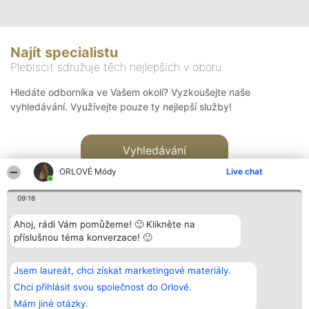
Najít specialistu
Plebiscit sdružuje těch nejlepších v oboru
Hledáte odborníka ve Vašem okolí? Vyzkoušejte naše
vyhledávání. Využívejte pouze ty nejlepší služby!
Vyhledávání
ORLOVÉ Módy
Live chat
09:16
Ahoj, rádi Vám pomůžeme! 🙂 Klikněte na
příslušnou téma konverzace! 🙂
Organizátor hlasování
Plebiscyt
Kontakt
Bright Side Solutions sp. z o.
Vítězové
Kontakt
Jsem laureát, chci získat marketingové materiály.
o. sp. k.
Seznam všech
ul. Ruska 22
laureátů
Chci přihlásit svou společnost do Orlové.
Wrocław 50-079
Zásady
Mám jiné otázky.
KRS 0000749100 | Regon
Pravidla