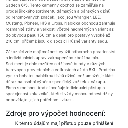
Sadech 6/5. Tento kamenný obchod se zaměřuje na
prodej širokého sortimentu dámských a pánských džínů
od renomovaných značek, jako jsou Wrangler, LEE,
Mustang, Pioneer, HIS a Cross. Nabídka obchodu zahrnuje
rozmanité střihy a velikosti včetně nadměrných variant až
do obvodu pasu 150 cm a délek pro postavy vysoké až
210 cm, přičemž jsou k dispozici i různé varianty sedu.
Zákazníci zde mají možnost využít odborného poradenství
a individuálních úprav zakoupeného zboží na míru.
Sortiment je dále rozšířen o džínové bundy v různých
barevných provedeních a velikostech až do 5XL. Prodejna
vyniká bohatou nabídkou tisíců džínů, což umožňuje klást
důraz na osobní výběr a specifický zážitek z nákupu.
Firma s rodinnou tradicí oceňuje individuální přístup a
spokojenost zákazníků, kteří si vždy mohou odnést džíny
odpovídající jejich potřebám i vkusu.
Zdroje pro výpočet hodnocení:
K těmto údajům mají přístup pouze přihlášení