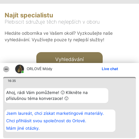
Najít specialistu
Plebiscit sdružuje těch nejlepších v oboru
Hledáte odborníka ve Vašem okolí? Vyzkoušejte naše
vyhledávání. Využívejte pouze ty nejlepší služby!
Vyhledávání
ORLOVÉ Módy
Live chat
16:35
Ahoj, rádi Vám pomůžeme! 🙂 Klikněte na
příslušnou téma konverzace! 🙂
Organizátor hlasování
Plebiscyt
Kontakt
Bright Side Solutions sp. z o.
Vítězové
Kontakt
Jsem laureát, chci získat marketingové materiály.
o. sp. k.
Seznam všech
ul. Ruska 22
laureátů
Chci přihlásit svou společnost do Orlové.
Wrocław 50-079
Zásady
Mám jiné otázky.
KRS 0000749100 | Regon
Pravidla
381313360 | NIP 8943132676
Zásady
ochrany