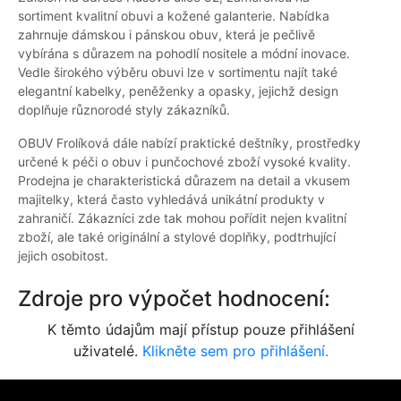
sortiment kvalitní obuvi a kožené galanterie. Nabídka
zahrnuje dámskou i pánskou obuv, která je pečlivě
vybírána s důrazem na pohodlí nositele a módní inovace.
Vedle širokého výběru obuvi lze v sortimentu najít také
elegantní kabelky, peněženky a opasky, jejichž design
doplňuje různorodé styly zákazníků.
OBUV Frolíková dále nabízí praktické deštníky, prostředky
určené k péči o obuv i punčochové zboží vysoké kvality.
Prodejna je charakteristická důrazem na detail a vkusem
majitelky, která často vyhledává unikátní produkty v
zahraničí. Zákazníci zde tak mohou pořídit nejen kvalitní
zboží, ale také originální a stylové doplňky, podtrhující
jejich osobitost.
Zdroje pro výpočet hodnocení:
K těmto údajům mají přístup pouze přihlášení
uživatelé.
Klikněte sem pro přihlášení.