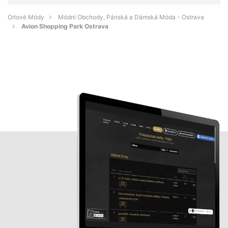
Orlové Módy
Módní Obchody, Pánská a Dámská Móda - Ostrava
Avion Shopping Park Ostrava