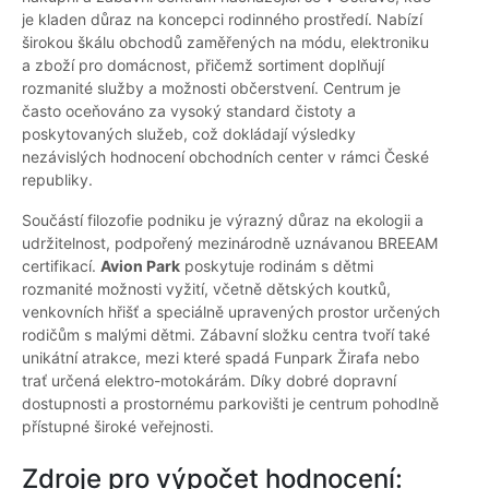
je kladen důraz na koncepci rodinného prostředí. Nabízí
širokou škálu obchodů zaměřených na módu, elektroniku
a zboží pro domácnost, přičemž sortiment doplňují
rozmanité služby a možnosti občerstvení. Centrum je
často oceňováno za vysoký standard čistoty a
poskytovaných služeb, což dokládají výsledky
nezávislých hodnocení obchodních center v rámci České
republiky.
Součástí filozofie podniku je výrazný důraz na ekologii a
udržitelnost, podpořený mezinárodně uznávanou BREEAM
certifikací.
Avion Park
poskytuje rodinám s dětmi
rozmanité možnosti vyžití, včetně dětských koutků,
venkovních hřišť a speciálně upravených prostor určených
rodičům s malými dětmi. Zábavní složku centra tvoří také
unikátní atrakce, mezi které spadá Funpark Žirafa nebo
trať určená elektro-motokárám. Díky dobré dopravní
dostupnosti a prostornému parkovišti je centrum pohodlně
přístupné široké veřejnosti.
Zdroje pro výpočet hodnocení: