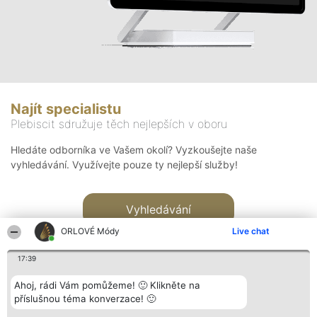
Najít specialistu
Plebiscit sdružuje těch nejlepších v oboru
Hledáte odborníka ve Vašem okolí? Vyzkoušejte naše
vyhledávání. Využívejte pouze ty nejlepší služby!
Vyhledávání
ORLOVÉ Módy
Live chat
17:39
Ahoj, rádi Vám pomůžeme! 🙂 Klikněte na
příslušnou téma konverzace! 🙂
Organizátor hlasování
Plebiscyt
Kontakt