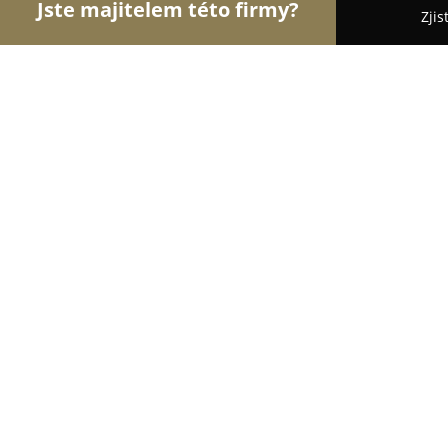
Jste majitelem této firmy?
Zjis
Orlové Módy
Módní Obchody, Pánská a Dámská 
FERATT IGY Centrum
9.7
(68)
České Budějovice, Pražská tř. 1247/24
Zobrazit telefonní číslo