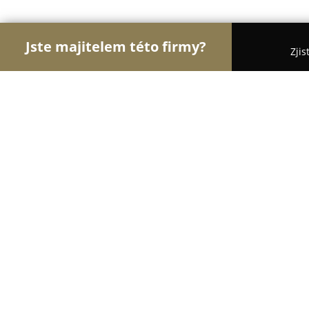
Jste majitelem této firmy?
Zjis
Orlové Módy
Módní Obchody, Pánská a Dámská 
EVONA a.s.
8.5
(6)
Jablonec nad Nisou, Podhorská 670
Zobrazit telefonní číslo