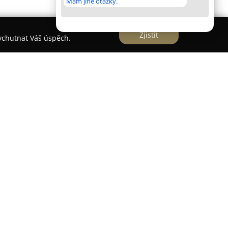
Mám jiné otázky.
Zjistit
vychutnat Váš úspěch.
výrobce punčochového zboží a řadí se také k
 prádla v zemi. Historie firmy vychází z tradic
y byl založen významný předchůdce společnosti,
ůmysl.
acity jsou situovány v Chrudimi, kde se
 miliony kusů punčochového zboží a přes 700 tisíc
oké kvalitě a příznivých cenách, jejichž
ěstnanců i zákazníků posiluje její postavení