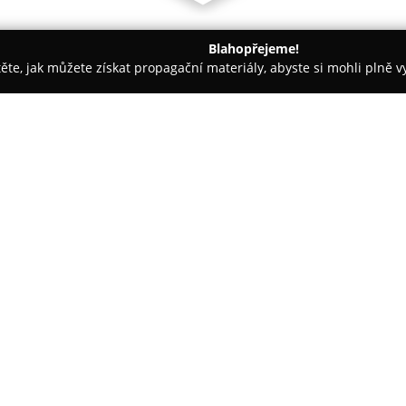
Blahopřejeme!
těte, jak můžete získat propagační materiály, abyste si mohli plně 
Móda - Jablonec nad Nisou
EVONA a.s.
O společnosti:
Evona
patří mezi přední české 
největším producentům spodního
sahajících až do roku 1879, kd
navazující na místní textilní pr
Sídlo společnosti i výrobní kap
každoročně vyrábí více než tři
kusů prádla. Firma staví na vys
kombinace spolu s věrností zam