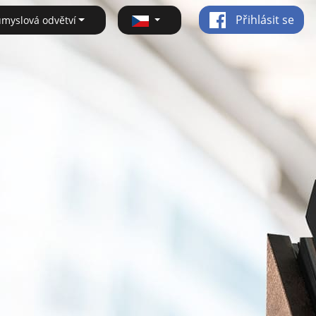
Přihlásit se
ůmyslová odvětví