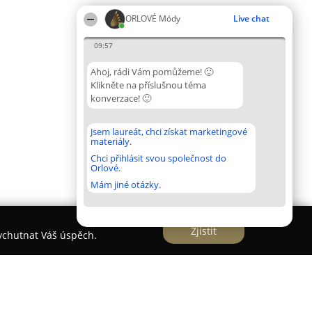
ORLOVÉ Módy
Live chat
09:57
Ahoj, rádi Vám pomůžeme! 🙂
Klikněte na příslušnou téma
konverzace! 🙂
Jsem laureát, chci získat marketingové
materiály.
Chci přihlásit svou společnost do
Orlové.
Mám jiné otázky.
Zjistit
vychutnat Váš úspěch.