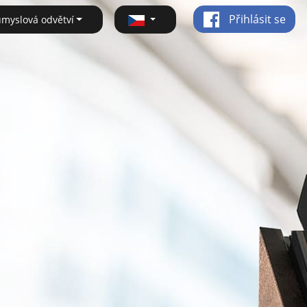
Přihlásit se
ůmyslová odvětví