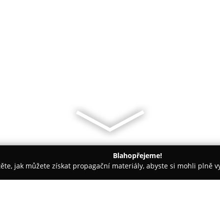
Blahopřejeme!
těte, jak můžete získat propagační materiály, abyste si mohli plně 
 Móda - Praha
Glamor Cz