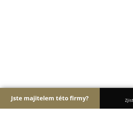
Jste majitelem této firmy?
Zjis
Orlové Módy
Módní Obchody, Pánská a Dámská