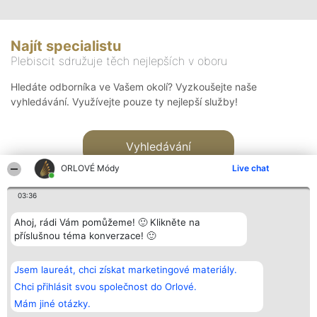
Najít specialistu
Plebiscit sdružuje těch nejlepších v oboru
Hledáte odborníka ve Vašem okolí? Vyzkoušejte naše
vyhledávání. Využívejte pouze ty nejlepší služby!
Vyhledávání
ORLOVÉ Módy
Live chat
03:36
Ahoj, rádi Vám pomůžeme! 🙂 Klikněte na
příslušnou téma konverzace! 🙂
Organizátor hlasování
Plebiscyt
Kontakt
Bright Side Solutions sp. z o.
Vítězové
Kontakt
Jsem laureát, chci získat marketingové materiály.
o. sp. k.
Seznam všech
ul. Ruska 22
laureátů
Chci přihlásit svou společnost do Orlové.
Wrocław 50-079
Zásady
Mám jiné otázky.
KRS 0000749100 | Regon
Pravidla
381313360 | NIP 8943132676
Zásady