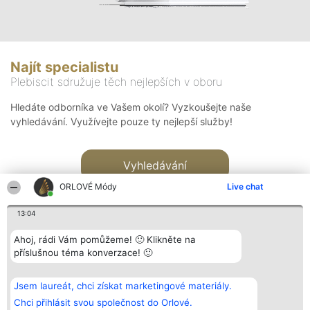
Najít specialistu
Plebiscit sdružuje těch nejlepších v oboru
Hledáte odborníka ve Vašem okolí? Vyzkoušejte naše
vyhledávání. Využívejte pouze ty nejlepší služby!
Vyhledávání
ORLOVÉ Módy
Live chat
13:04
Ahoj, rádi Vám pomůžeme! 🙂 Klikněte na
příslušnou téma konverzace! 🙂
Organizátor hlasování
Plebiscyt
Kontakt
Bright Side Solutions sp. z o.
Vítězové
Kontakt
Jsem laureát, chci získat marketingové materiály.
o. sp. k.
Seznam všech
ul. Ruska 22
laureátů
Chci přihlásit svou společnost do Orlové.
Wrocław 50-079
Zásady