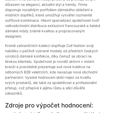
důrazem na eleganci, aktuální styl a trendy. Firma
disponuje rozsáhlým portfoliem dámského oblečení a
módních doplňků, které umožňují vytvářet rozmanité
outfitové kombinace. Hlavní specializaci společnosti tvoří
velkoobchodní distribuce exkluzivní francouzské a italské
dámské módy známé kvalitou a propracovaným
designem.
Kromě zahraničních kolekcí doplňuje Coll fashion svoji
nabídku o pečlivě vybrané modely od předních českých
výrobců dámské konfekce, díky čemuž se obrací na
širokou klientelu. Společnost je rovněž aktivní v módní
branži a pravidelně prezentuje své nové kolekce na
odborných B2B veletrzích, kde navazuje nová obchodní
partnerství. Vysoké hodnocení sklízí nejen za kvalitu
svých produktů, ale také za spolehlivost a profesionální
přístup, což přispívá k jejímu růstu a sílící důvěře
zákazníků.
Zdroje pro výpočet hodnocení: