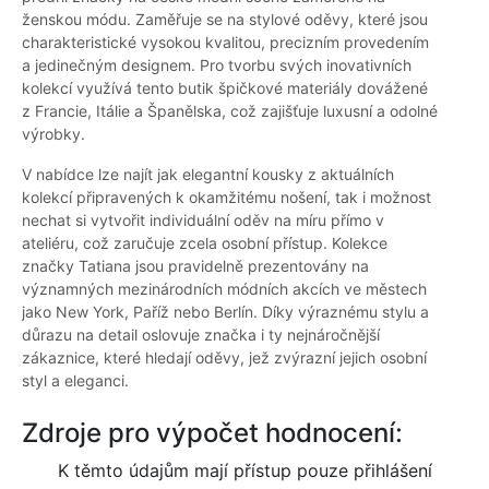
ženskou módu. Zaměřuje se na stylové oděvy, které jsou
charakteristické vysokou kvalitou, precizním provedením
a jedinečným designem. Pro tvorbu svých inovativních
kolekcí využívá tento butik špičkové materiály dovážené
z Francie, Itálie a Španělska, což zajišťuje luxusní a odolné
výrobky.
V nabídce lze najít jak elegantní kousky z aktuálních
kolekcí připravených k okamžitému nošení, tak i možnost
nechat si vytvořit individuální oděv na míru přímo v
ateliéru, což zaručuje zcela osobní přístup. Kolekce
značky Tatiana jsou pravidelně prezentovány na
významných mezinárodních módních akcích ve městech
jako New York, Paříž nebo Berlín. Díky výraznému stylu a
důrazu na detail oslovuje značka i ty nejnáročnější
zákaznice, které hledají oděvy, jež zvýrazní jejich osobní
styl a eleganci.
Zdroje pro výpočet hodnocení:
K těmto údajům mají přístup pouze přihlášení