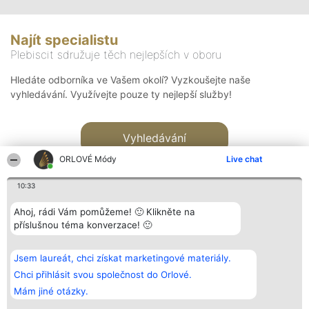
Najít specialistu
Plebiscit sdružuje těch nejlepších v oboru
Hledáte odborníka ve Vašem okolí? Vyzkoušejte naše
vyhledávání. Využívejte pouze ty nejlepší služby!
Vyhledávání
ORLOVÉ Módy
Live chat
10:33
Ahoj, rádi Vám pomůžeme! 🙂 Klikněte na
příslušnou téma konverzace! 🙂
Organizátor hlasování
Plebiscyt
Kontakt
Bright Side Solutions sp. z o.
Vítězové
Kontakt
Jsem laureát, chci získat marketingové materiály.
o. sp. k.
Seznam všech
ul. Ruska 22
laureátů
Chci přihlásit svou společnost do Orlové.
Wrocław 50-079
Zásady
Mám jiné otázky.
KRS 0000749100 | Regon
Pravidla
381313360 | NIP 8943132676
Zásady