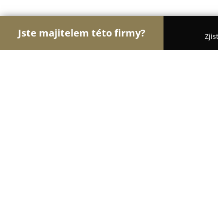
Jste majitelem této firmy?
Zjis
Orlové Módy
Módní Obchody, Pánská a Dámská
Black Tailor
8.9
(14)
Praha, Františka Křížka 16
Zobrazit telefonní číslo