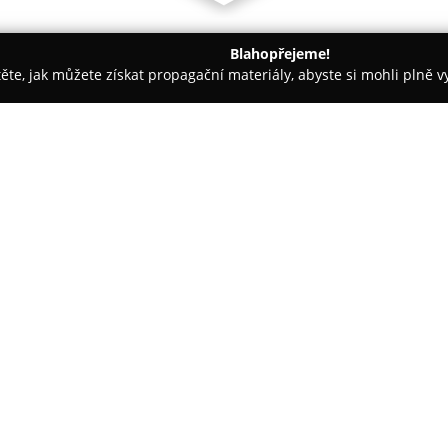
Blahopřejeme!
těte, jak můžete získat propagační materiály, abyste si mohli plně 
 Móda - Praha
Black Tailor
O společnosti:
Black Tailor
působí jako odborn
výběr oděvů určených pro různ
Praze-Holešovicích jsou k disp
Wrangler, Lee, H.I.S., Vigoss, 
rozšiřuje sportovní oblečení o
Společnost se vyznačuje pestrou
S po 5XL, což umožňuje zákazn
Významnou předností Black Tai