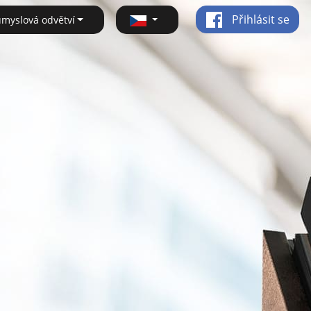
Přihlásit se
ůmyslová odvětví