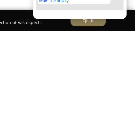
Mám jiné otázky.
Zjistit
vychutnat Váš úspěch.
ík na džínovou i sportovní módu a nabízí bohatý
é typy postav i generací. V kamenné prodejně v
ozici známé značky denimu, mezi které patří
Aeronautic nebo Daybreak, přičemž sortiment dále
d značek Heavy Tools a Hannah.
 paletou triček, mikin a svetrů ve velikostech od
íkům nalezení dobře padnoucího oblečení.
lor je zaměření na prodloužené délky pánských