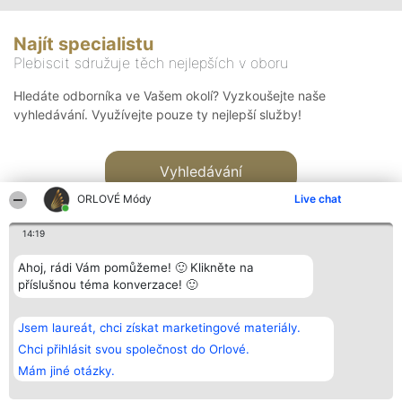
Najít specialistu
Plebiscit sdružuje těch nejlepších v oboru
Hledáte odborníka ve Vašem okolí? Vyzkoušejte naše
vyhledávání. Využívejte pouze ty nejlepší služby!
Vyhledávání
ORLOVÉ Módy
Live chat
14:19
Ahoj, rádi Vám pomůžeme! 🙂 Klikněte na
příslušnou téma konverzace! 🙂
Organizátor hlasování
Plebiscyt
Kontakt
Bright Side Solutions sp. z o.
Vítězové
Kontakt
Jsem laureát, chci získat marketingové materiály.
o. sp. k.
Seznam všech
ul. Ruska 22
laureátů
Chci přihlásit svou společnost do Orlové.
Wrocław 50-079
Zásady
Mám jiné otázky.
KRS 0000749100 | Regon
Pravidla
381313360 | NIP 8943132676
Zásady
ochrany