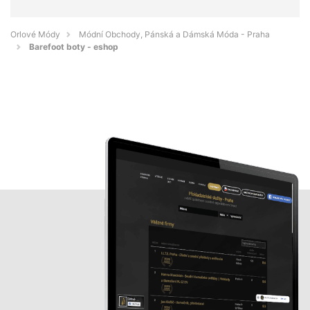
Orlové Módy
Módní Obchody, Pánská a Dámská Móda - Praha
Barefoot boty - eshop