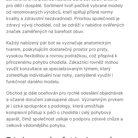
pro děti i dospělé. Sortiment tvoří pečlivě vybrané modely
od renomovaných výrobců, kteří splňují přísné normy
kvality a zdravotní nezávadnosti. Prioritou společnosti je
zdravý vývoj chodidel, což se odráží v nabídce ověřených
značek zaměřených na barefoot obuv.
Každý nabízený pár bot se vyznačuje anatomickým
tvarem, poskytujícím dostatečný prostor pro prsty,
vysokou flexibilitou a rovnou podrážkou, což přispívá k
přirozenému pohybu chodidla. Zákazníci rovněž mohou
využít konzultace se specializovaným týmem, který
zohledňuje individuální tvar nohy, zamýšlené využití i
funkčnost daného modelu.
Obchod je dále oceňován pro rychlé odesílání objednávek
a včasné doručení zakoupené obuvi. Významným prvkem
je i úzká spolupráce s podology, která umožňuje
komplexní přístup k péči o chodidla i celý pohybový
aparát, čímž společnost usiluje o podporu zdravé chůze a
celkově vědomějšího pohybu.