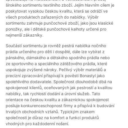
širokého sortimentu textilního zboží. Jejím hlavním cílem je
poskytovat vysokou českou kvalitu, která se odráží ve
všech produktech zařazených do nabídky. Výběr
sortimentu zahrnuje punčochové zboží, jako jsou klasické
ponožky, ale i dětské punčochové kalhoty určené pro
nejmenší zákazníky.
Součástí sortimentu je rovněž pestrá nabídka nočního
prádla určeného pro děti i dospělé, dále lze vybírat z
pánského, dámského a dětského spodního prádla nebo
ze sportovního a speciálního zátěžového prádla, které
uspokojuje zvýšené nároky. Pečlivý výběr materiálů a
precizní zpracování přispívají k pověsti Bonastyl jako
spolehlivého dodavatele. Společnost dlouhodobě dbá na
spokojenost klientů, oceňovaných jak pestrostí a kvalitou
nabídky, tak rychlostí dodání a úrovní služeb. Tato
orientace na českou kvalitu a zákaznickou spokojenost
posiluje konkurenceschopnost firmy a přispívá k budování
trvalých obchodních vztahů. Typickým znakem
společnosti je důraz na komfort a funkci produktů
vhodných pro každodenní nošení.