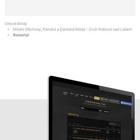
Orlové Módy
Módní Obchody, Pánská a Dámská Móda - Dvůr Králové nad Labem
Bonastyl