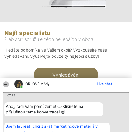
Najít specialistu
Plebiscit sdružuje těch nejlepších v oboru
Hledáte odborníka ve Vašem okolí? Vyzkoušejte naše
vyhledávání. Využívejte pouze ty nejlepší služby!
Vyhledávání
ORLOVÉ Módy
Live chat
02:29
Ahoj, rádi Vám pomůžeme! 🙂 Klikněte na
příslušnou téma konverzace! 🙂
Organizátor hlasování
Plebiscyt
Kontakt
Bright Side Solutions sp. z o.
Vítězové
Kontakt
Jsem laureát, chci získat marketingové materiály.
o. sp. k.
Seznam všech
ul. Ruska 22
laureátů