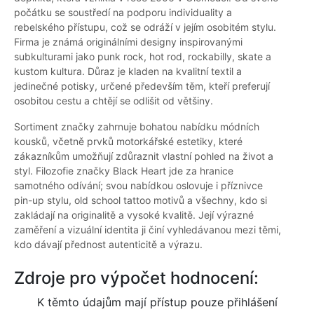
počátku se soustředí na podporu individuality a
rebelského přístupu, což se odráží v jejím osobitém stylu.
Firma je známá originálními designy inspirovanými
subkulturami jako punk rock, hot rod, rockabilly, skate a
kustom kultura. Důraz je kladen na kvalitní textil a
jedinečné potisky, určené především těm, kteří preferují
osobitou cestu a chtějí se odlišit od většiny.
Sortiment značky zahrnuje bohatou nabídku módních
kousků, včetně prvků motorkářské estetiky, které
zákazníkům umožňují zdůraznit vlastní pohled na život a
styl. Filozofie značky Black Heart jde za hranice
samotného odívání; svou nabídkou oslovuje i příznivce
pin-up stylu, old school tattoo motivů a všechny, kdo si
zakládají na originalitě a vysoké kvalitě. Její výrazné
zaměření a vizuální identita ji činí vyhledávanou mezi těmi,
kdo dávají přednost autenticitě a výrazu.
Zdroje pro výpočet hodnocení:
K těmto údajům mají přístup pouze přihlášení