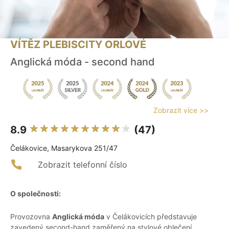
VÍTĚZ PLEBISCITY ORLOVÉ
Anglická móda - second hand
Zobrazit více >>
8.9
(47)
Čelákovice, Masarykova 251/47
Zobrazit telefonní číslo
O společnosti:
Provozovna
Anglická móda
v Čelákovicích představuje
zavedený second-hand zaměřený na stylové oblečení