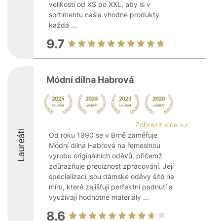
velikostí od XS po XXL, aby si v
sortimentu našla vhodné produkty
každá ...
9.7
Módní dílna Habrová
Zobrazit více >>
Laureáti
Od roku 1990 se v Brně zaměřuje
Módní dílna Habrová na řemeslnou
výrobu originálních oděvů, přičemž
zdůrazňuje preciznost zpracování. Její
specializací jsou dámské oděvy šité na
míru, které zajišťují perfektní padnutí a
využívají hodnotné materiály ...
8.6