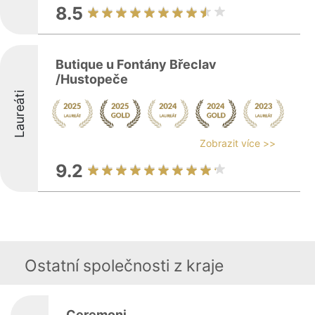
8.5
Butique u Fontány Břeclav
/Hustopeče
Laureáti
Zobrazit více >>
9.2
Ostatní společnosti z kraje
Ceremoni