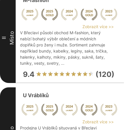
M-fashion
Zobrazit více >>
V Břeclavi působí obchod M-fashion, který
Místo
II
nabízí bohatý výběr oblečení a módních
doplňků pro ženy i muže. Sortiment zahrnuje
například bundy, kabelky, legíny, saka, trička,
halenky, kalhoty, mikiny, pásky, sukně, šaty,
tuniky, vesty, svetry, ...
9.4
(120)
U Vráblíků
Zobrazit více >>
Prodejna U Vráblíků situovaná v Břeclavi